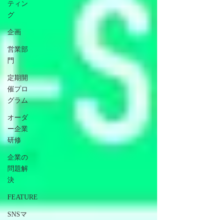
ティン
グ
企画
営業部
門
定期開
催プロ
グラム
オーダ
ー企業
研修
企業の
問題解
決
FEATURE
SNSマ