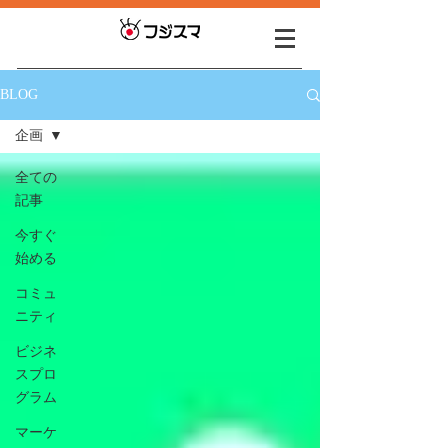
BLOG
企画
全ての
記事
今すぐ
始める
コミュ
ニティ
ビジネ
スプロ
グラム
マーケ